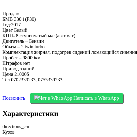
Продаю
БМВ 330 i (F30)
Год:2017
Цвет Белый
КПП- 8 ступенчатый м/с (автомат)
Двигатель – Бензин
Объем – 2 twin turbo
Комплектация жирная, подогрев сидений ломающийся сидения в М 
Пробег – 98000км
Штрафов нет
Привод задний
Цена 21000$
Тел 0702339233, 0755339233
Позвонить
Написать в WhatsApp
Характеристики
directions_car
Кузов