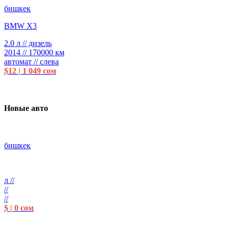
бишкек
BMW X3
2.0 л // дизель
2014 // 170000 км
автомат // слева
$12 | 1 049 сом
Новые авто
бишкек
л //
//
//
$ | 0 сом