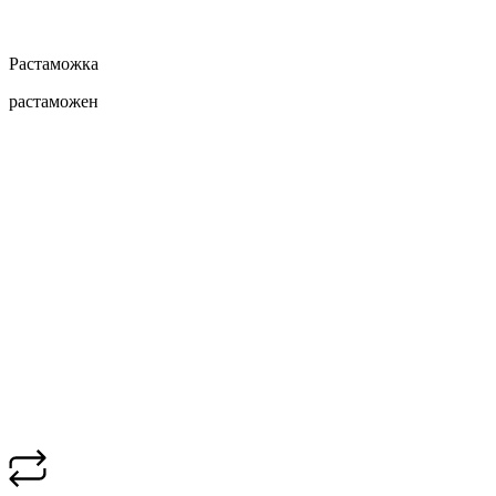
Растаможка
растаможен