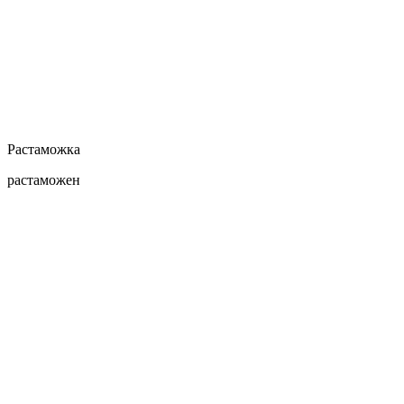
Растаможка
растаможен