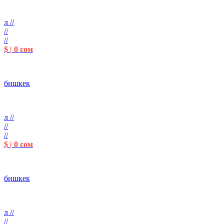
л //
//
//
$ | 0 сом
бишкек
л //
//
//
$ | 0 сом
бишкек
л //
//