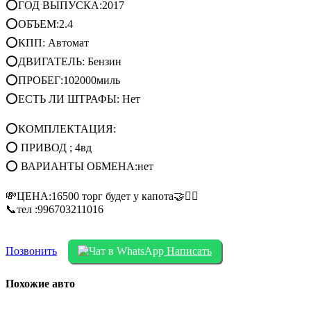
⭕ГОД ВЫПУСКА:2017
⭕ОБЪЕМ:2.4
⭕КПП: Автомат
⭕ДВИГАТЕЛЬ: Бензин
⭕ПРОБЕГ:102000миль
⭕ЕСТЬ ЛИ ШТРАФЫ: Нет
⭕КОМПЛЕКТАЦИЯ:
⭕ ПРИВОД ; 4вд
⭕ ВАРИАНТЫ ОБМЕНА:нет
💸ЦЕНА:16500 торг будет у капота🤝✊🏼
📞тел :996703211016
Позвонить
Написать
Похожие авто