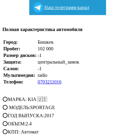
Наш телеграмм канал
Полная характеристика автомобиля
Город:
Бишкек
Пробег:
102 000
Размер дисков:
-1
Защита:
центральный_замок
Салон:
-1
Мультимедия:
radio
Телефон:
0703211016
⭕МАРКА: KIA 🇺🇸
⭕ МОДЕЛЬ:SPORTAGE
⭕ГОД ВЫПУСКА:2017
⭕ОБЪЕМ:2.4
⭕КПП: Автомат