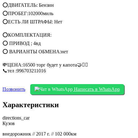
⭕ДВИГАТЕЛЬ: Бензин
⭕ПРОБЕГ:102000миль
⭕ЕСТЬ ЛИ ШТРАФЫ: Нет
⭕КОМПЛЕКТАЦИЯ:
⭕ ПРИВОД ; 4вд
⭕ ВАРИАНТЫ ОБМЕНА:нет
💸ЦЕНА:16500 торг будет у капота🤝✊🏼
📞тел :996703211016
Позвонить
Написать в WhatsApp
Характеристики
directions_car
Кузов
внедорожник // 2017 г. // 102 000км