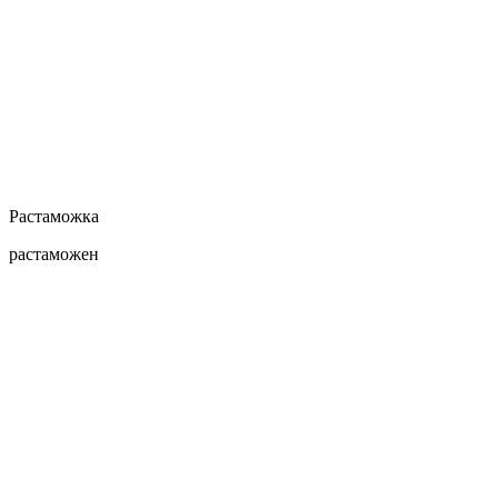
Растаможка
растаможен