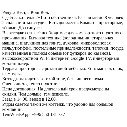
Радуга Вест, с.Кош-Кол.
Сдаётся коттедж 2+1 от собственника. Рассчитан до 8 человек.
2 спальни и зал-студия. Есть доп.места. Комнаты просторные,
тёплые. Два санузла.
В коттедже есть всё необходимое для комфортного и уютного
проживания. Бытовая техника (холодильник, стиральная
машина, индукционная плита, духовка, микроволновая
печь,утюг,фен), постельные принадлежности, тапочки, посуда
качественная в полном объёме (от фужеров до казанов),
высокоскоростной Wi-Fi интернет, Google TV, инверторный
кондиционер.
Терраса просторная с ротанговой мебелью. Есть мангал, очок,
шампуры.
Коттедж находится в тихой зоне, без лишнего шума.
Очень чисто, тепло и уютно.
Цена договорная. На длительный срок предусмотрены
скидки. Чем дольше, тем дешевле.
Заезд в 14.00, выезд в 12.00.
Рядом сдаётся такой же коттедж, что удобно для большой
компании.
Тел/WhatsApp: +996 550 131 737