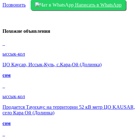
Позвонить
Написать в WhatsApp
Похожие объявления
ыссык-кол
ЦО Каусар, Иссык-Куль, с.Кара-Ой (Долинка)
сом
ыссык-кол
Продается Таунхаус на территории 52 кВ метр ЦО KAUSAR,
село Кара Ой (Долинка)
сом