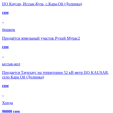
ЦО Каусар, Иссык-Куль, с.Кара-Ой (Долинка)
сом
бишкек
Продаётся земельный участок Рухий Мурас2
сом
ыссык-кол
Продается Таунхаус на территории 52 кВ метр ЦО KAUSAR,
село Кара Ой (Долинка)
сом
Хонда
90000 сом