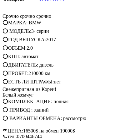
Срочно срочно срочно
⭕МАРКА: BMW
⭕ МОДЕЛЬ:3- серии
⭕ГОД ВЫПУСКА:2017
⭕ОБЪЕМ:2.0
⭕КПП: автомат
⭕ДВИГАТЕЛЬ: дизель
⭕ПРОБЕГ:210000 км
⭕ЕСТЬ ЛИ ШТРАФЫ:нет
Свежепригнан из Кореи!
Белый жемчуг
⭕КОМПЛЕКТАЦИЯ: полная
⭕ ПРИВОД ; задний
⭕ ВАРИАНТЫ ОБМЕНА: рассмотрю
💸ЦЕНА:16500$ на обмен 19000$
📞тел :0700446744