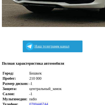
Наш телеграмм канал
Полная характеристика автомобиля
Город:
Бишкек
Пробег:
210 000
Размер дисков:
-1
Защита:
центральный_замок
Салон:
-1
Мультимедия:
radio
Телефон:
0700446744