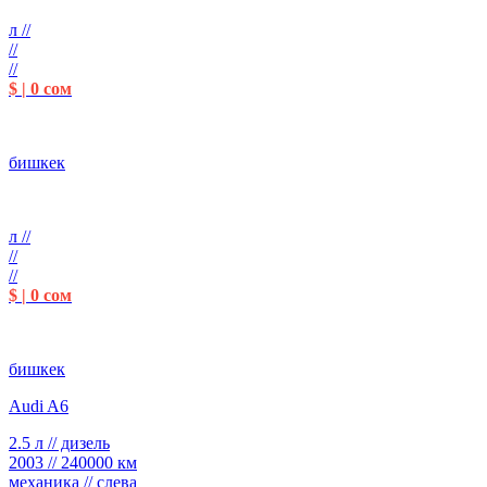
л //
//
//
$ | 0 сом
бишкек
л //
//
//
$ | 0 сом
бишкек
Audi A6
2.5 л // дизель
2003 // 240000 км
механика // слева