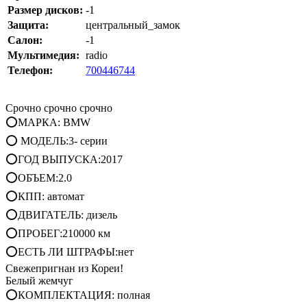
Размер дисков:
-1
Защита:
центральный_замок
Салон:
-1
Мультимедия:
radio
Телефон:
700446744
Срочно срочно срочно
⭕МАРКА: BMW
⭕ МОДЕЛЬ:3- серии
⭕ГОД ВЫПУСКА:2017
⭕ОБЪЕМ:2.0
⭕КПП: автомат
⭕ДВИГАТЕЛЬ: дизель
⭕ПРОБЕГ:210000 км
⭕ЕСТЬ ЛИ ШТРАФЫ:нет
Свежепригнан из Кореи!
Белый жемчуг
⭕КОМПЛЕКТАЦИЯ: полная