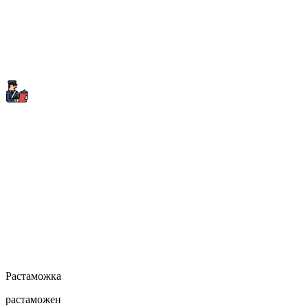
Растаможка
растаможен