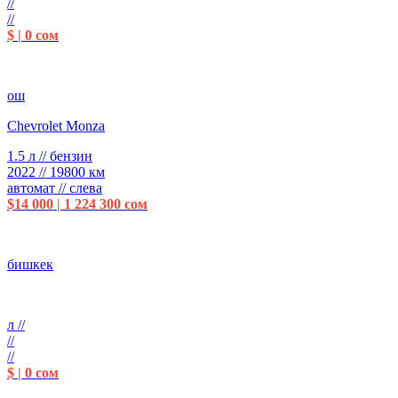
//
//
$ | 0 сом
ош
Chevrolet Monza
1.5 л // бензин
2022 // 19800 км
автомат // слева
$14 000 | 1 224 300 сом
бишкек
л //
//
//
$ | 0 сом