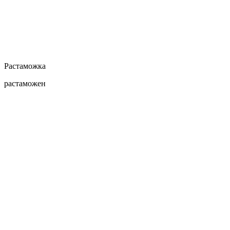
Растаможка
растаможен