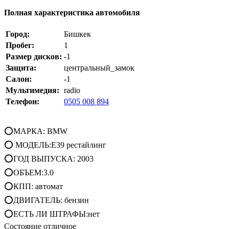
Полная характеристика автомобиля
Город:
Бишкек
Пробег:
1
Размер дисков:
-1
Защита:
центральный_замок
Салон:
-1
Мультимедия:
radio
Телефон:
0505 008 894
⭕МАРКА: BMW
⭕ МОДЕЛЬ:E39 рестайлинг
⭕ГОД ВЫПУСКА: 2003
⭕ОБЪЕМ:3.0
⭕КПП: автомат
⭕ДВИГАТЕЛЬ: бензин
⭕ЕСТЬ ЛИ ШТРАФЫ:нет
Состояние отличное