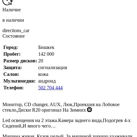
Наличие
в наличии
directions_car
Состояние
Город:
Бишкек
Пробег:
142 000
Размер дисков:
20
Защита:
сигнализация
Салон:
кожа
Мультимедия:
андроид
Телефон:
502 704 444
Монитор, CD changer, AUX, Люк,Проекция на Лобовое
стекло,Диски R20 оригинал На Зимних 🛞
Led освещения на 2 этажа.Камера заднего вида,Подогрев 4-х
Сидений,И много чего…
Машина живая. Кузов целый. За машиной хорошо ухаживали.