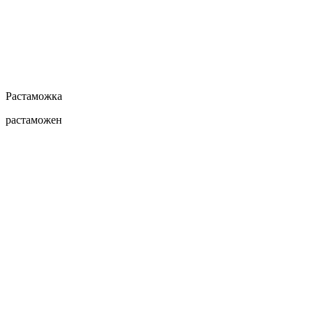
Растаможка
растаможен