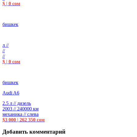
$ | 0 сом
бишкек
л //
//
//
$ | 0 сом
бишкек
Audi A6
2.5 л // дизель
2003 // 240000 км
механика // слева
$3 000 | 262 350 сом
Добавить комментарий