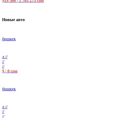
$19 500 | 1 705 275 сом
Новые авто
бишкек
л //
//
//
$ | 0 сом
бишкек
л //
//
//