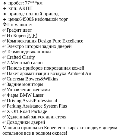
🔸️ пробег: 77***км
🔸️ кпп: АКПП
🔸️ привод: полный привод
🔸️ цена:64500$ небольшой торг
🔷По машине:
✅Графит цвет
✅Из Кореи 🇰🇷
✅Комплектация Design Pure Excellence
✅Электро-шторки задних дверей
✅Термоподстаканники
✅Crafted Clarity
✅7-Местный салон
✅Панель приборов покрованная кожей
✅Пакет ароматизации воздуха Ambient Air
✅Система Bowers&Wilkins
✅Задние мониторы
✅Управление жестами
✅Фары BMW Laser
✅Driving AssistProfessional
✅Parking Assistance System Plus
✅X Off-Road Package
✅Удаленный запуск двигателя
✅️Доводчики дверей
Машина пришла из Кореи есть карфакс по двум дверям
остальное все в родном окрасе!