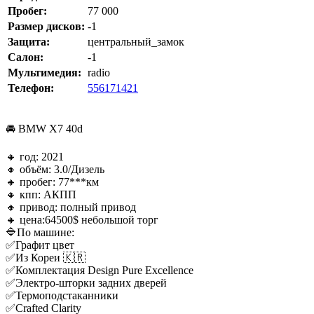
Пробег:
77 000
Размер дисков:
-1
Защита:
центральный_замок
Салон:
-1
Мультимедия:
radio
Телефон:
556171421
🚘 BMW X7 40d
🔸️ год: 2021
🔸️ объём: 3.0/Дизель
🔸️ пробег: 77***км
🔸️ кпп: АКПП
🔸️ привод: полный привод
🔸️ цена:64500$ небольшой торг
🔷По машине:
✅Графит цвет
✅Из Кореи 🇰🇷
✅Комплектация Design Pure Excellence
✅Электро-шторки задних дверей
✅Термоподстаканники
✅Crafted Clarity