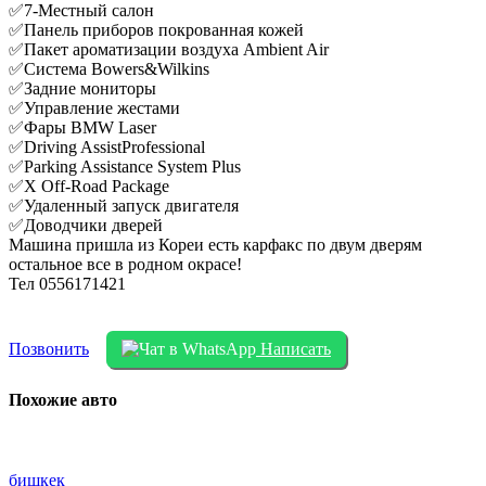
✅7-Местный салон
✅Панель приборов покрованная кожей
✅Пакет ароматизации воздуха Ambient Air
✅Система Bowers&Wilkins
✅Задние мониторы
✅Управление жестами
✅Фары BMW Laser
✅Driving AssistProfessional
✅Parking Assistance System Plus
✅X Off-Road Package
✅Удаленный запуск двигателя
✅️Доводчики дверей
Машина пришла из Кореи есть карфакс по двум дверям
остальное все в родном окрасе!
Тел 0556171421
Позвонить
Написать
Похожие авто
бишкек