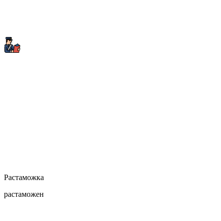
Растаможка
растаможен