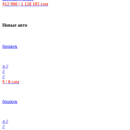
$12 900 | 1 128 105 сом
Новые авто
бишкек
л //
//
//
$ | 0 сом
бишкек
л //
//