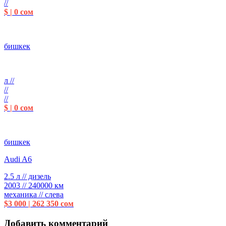
//
$ | 0 сом
бишкек
л //
//
//
$ | 0 сом
бишкек
Audi A6
2.5 л // дизель
2003 // 240000 км
механика // слева
$3 000 | 262 350 сом
Добавить комментарий