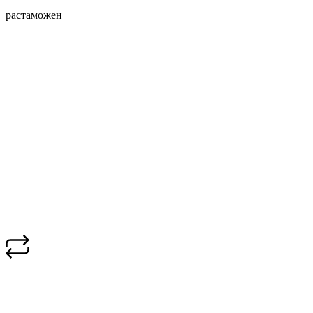
растаможен