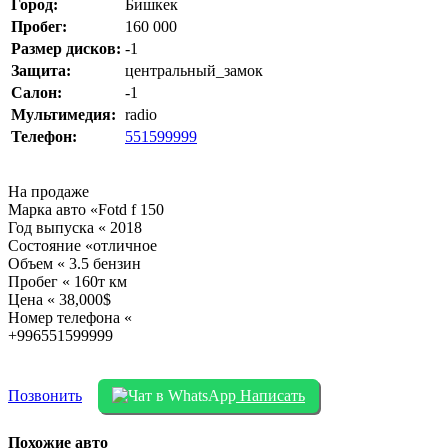
Город:
Бишкек
Пробег:
160 000
Размер дисков:
-1
Защита:
центральный_замок
Салон:
-1
Мультимедия:
radio
Телефон:
551599999
На продаже
Марка авто «Fotd f 150
Год выпуска « 2018
Состояние «отличное
Объем « 3.5 бензин
Пробег « 160т км
Цена « 38,000$
Номер телефона «
+996551599999
Позвонить
Написать
Похожие авто