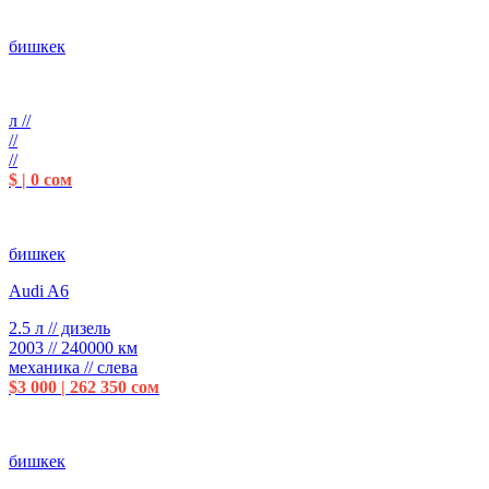
бишкек
л //
//
//
$ | 0 сом
бишкек
Audi A6
2.5 л // дизель
2003 // 240000 км
механика // слева
$3 000 | 262 350 сом
бишкек