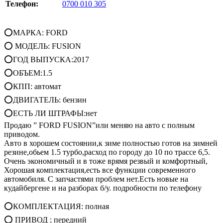
Телефон:
0700 010 305
⭕МАРКА: FORD
⭕ МОДЕЛЬ: FUSION
⭕ГОД ВЫПУСКА:2017
⭕ОБЪЕМ:1.5
⭕КПП: автомат
⭕ДВИГАТЕЛЬ: бензин
⭕ЕСТЬ ЛИ ШТРАФЫ:нет
Продаю ” FORD FUSION”или меняю на авто с полным
приводом.
Авто в хорошем состоянии,к зиме полностью готов на зимней
резине,обьем 1.5 турбо,расход по городу до 10 по трассе 6,5.
Очень экономичный и в тоже врямя резвый и комфортный,
Хорошая комплектация,есть все функции современного
автомобиля. С запчастями проблем нет.Есть новые на
кудайбергене и на разборах б/у. подробности по телефону
⭕КОМПЛЕКТАЦИЯ: полная
⭕ ПРИВОД ; передний