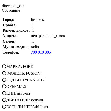
directions_car
Состояние
Город:
Бишкек
Пробег:
1
Размер дисков:
-1
Защита:
центральный_замок
Салон:
-1
Мультимедия:
radio
Телефон:
700 010 305
⭕МАРКА: FORD
⭕ МОДЕЛЬ: FUSION
⭕ГОД ВЫПУСКА:2017
⭕ОБЪЕМ:1.5
⭕КПП: автомат
⭕ДВИГАТЕЛЬ: бензин
⭕ЕСТЬ ЛИ ШТРАФЫ:нет