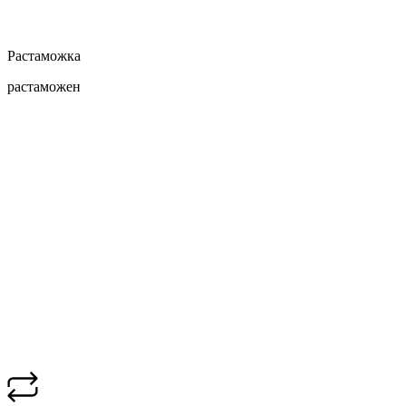
Растаможка
растаможен