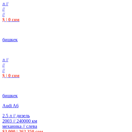
л //
//
//
$ | 0 сом
бишкек
л //
//
//
$ | 0 сом
бишкек
Audi A6
2.5 л // дизель
2003 // 240000 км
механика // слева
$3 000 | 262 350 сом