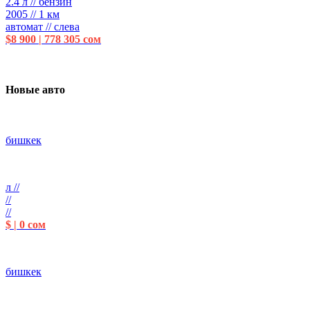
2.4 л // бензин
2005 // 1 км
автомат // слева
$8 900 | 778 305 сом
Новые авто
бишкек
л //
//
//
$ | 0 сом
бишкек