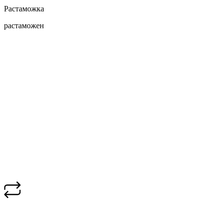
Растаможка
растаможен