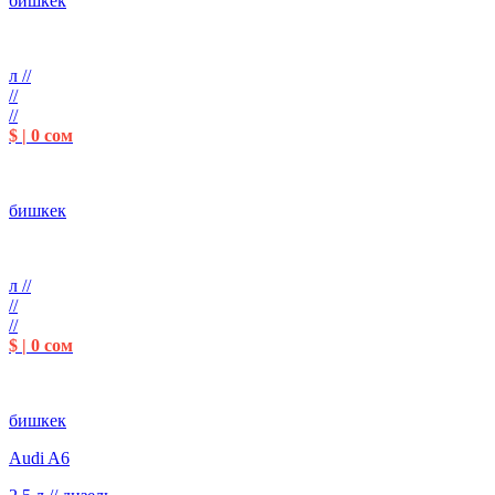
бишкек
л //
//
//
$ | 0 сом
бишкек
л //
//
//
$ | 0 сом
бишкек
Audi A6