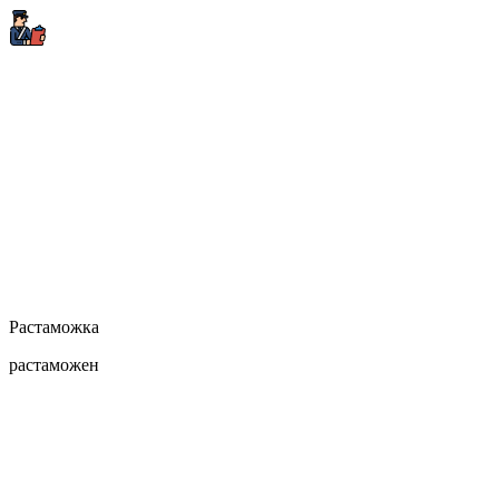
Растаможка
растаможен