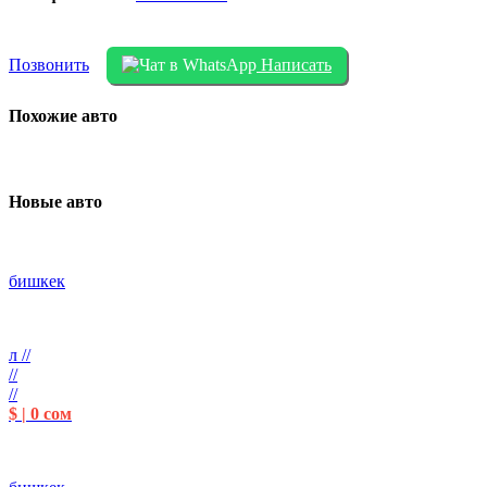
Позвонить
Написать
Похожие авто
Новые авто
бишкек
л //
//
//
$ | 0 сом