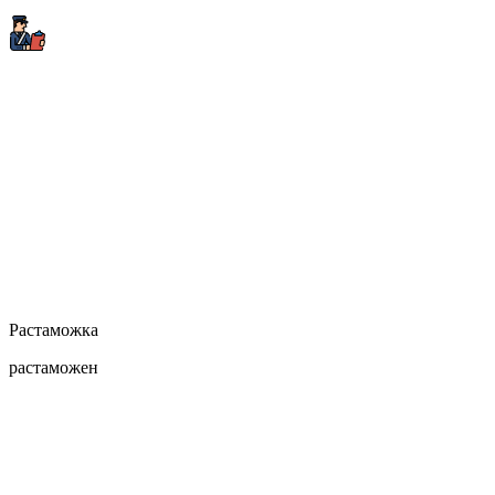
Растаможка
растаможен