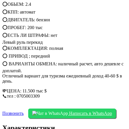
⭕ОБЬЕМ: 2.4
⭕КПП: автомат
⭕ДВИГАТЕЛЬ: бензин
⭕ПРОБЕГ: 200 тыс
⭕ЕСТЬ ЛИ ШТРАФЫ: нет
Левый руль перекид
⭕КОМПЛЕКТАЦИЯ: полная
⭕ ПРИВОД ; передний
⭕ ВАРИАНТЫ ОБМЕНА: наличный расчет, авто дешевле с
доплатой.
Отличный вариант для туризма ежедневный доход 40-60 $ в
день.
💸ЦЕНА: 11.500 тыс $
📞тел : 0705003309
Позвонить
Написать в WhatsApp
Характеристики