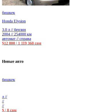
бишкек
Honda Elysion
3.0 л // бензин
2004 // 254000 км
автомат // справа
$12 800 | 1 119 360 сом
Новые авто
бишкек
л //
//
//
$ | 0 сом