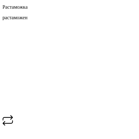
Растаможка
растаможен