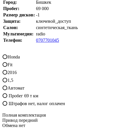
Город:
Бишкек
Пробег:
69 000
Размер дисков:
-1
Защита:
ключевой_доступ
Салон:
синтетическая_ткань
Мультимедия:
radio
Телефон:
0707701045
⭕Honda
⭕Fit
⭕2016
⭕1,5
⭕Автомат
⭕ Пробег 69 т км
⭕ Штрафов нет, налог оплачен
Полная комплектация
Привод передний
Обмена нет