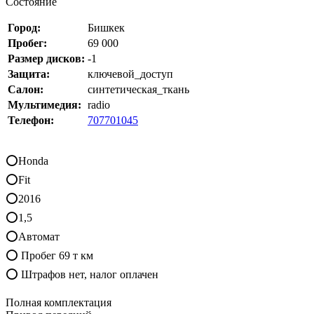
Состояние
Город:
Бишкек
Пробег:
69 000
Размер дисков:
-1
Защита:
ключевой_доступ
Салон:
синтетическая_ткань
Мультимедия:
radio
Телефон:
707701045
⭕Honda
⭕Fit
⭕2016
⭕1,5
⭕Автомат
⭕ Пробег 69 т км
⭕ Штрафов нет, налог оплачен
Полная комплектация