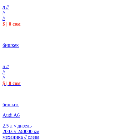
л //
//
//
$ | 0 сом
бишкек
л //
//
//
$ | 0 сом
бишкек
Audi A6
2.5 л // дизель
2003 // 240000 км
механика // слева