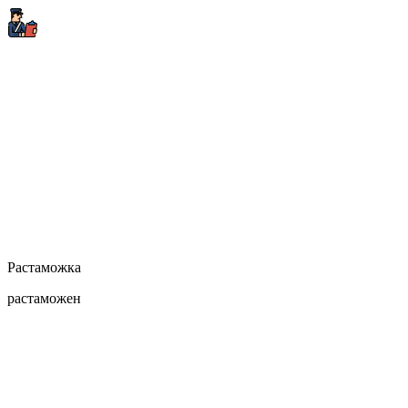
Растаможка
растаможен