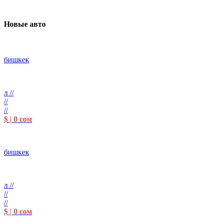
Новые авто
бишкек
л //
//
//
$ | 0 сом
бишкек
л //
//
//
$ | 0 сом