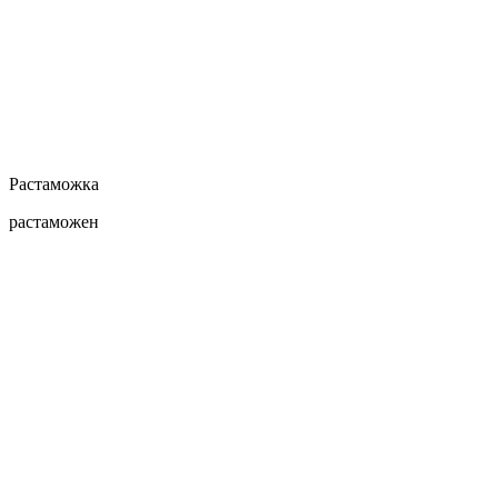
Растаможка
растаможен