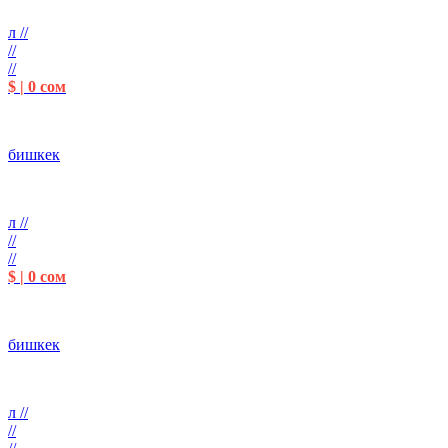
л //
//
//
$ | 0 сом
бишкек
л //
//
//
$ | 0 сом
бишкек
л //
//