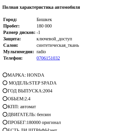
Полная характеристика автомобиля
Город:
Бишкек
Пробег:
180 000
Размер дисков:
-1
Защита:
ключевой_доступ
Салон:
синтетическая_ткань
Мультимедия:
radio
Телефон:
0706151032
⭕МАРКА: HONDA
⭕ МОДЕЛЬ:STEP SPADA
⭕ГОД ВЫПУСКА:2004
⭕ОБЬЕМ:2.4
⭕КПП: автомат
⭕ДВИГАТЕЛЬ: бензин
⭕ПРОБЕГ:180000 оригинал
⭕ЕСТЬ ЛИ ШТРАФЫ:нет