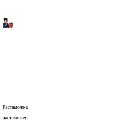
Растаможка
растаможен