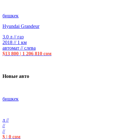
бишкек
Hyundai Grandeur
3.0 л // газ
2018 // 1 км
автомат // слева
$13 800 | 1 206 810 сом
Новые авто
бишкек
л //
//
//
$ | 0 сом