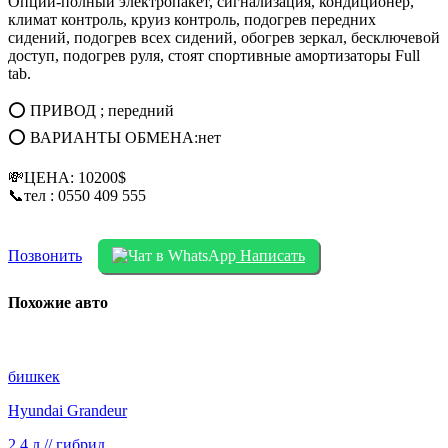
Опции-полный электропакет, сигнализация, кондиционер,
климат контроль, круиз контроль, подогрев передних
сидений, подогрев всех сидений, обогрев зеркал, бесключевой
доступ, подогрев руля, стоят спортивные амортизаторы Full
tab.
⭕ ПРИВОД ; передний
⭕ ВАРИАНТЫ ОБМЕНА:нет
💸ЦЕНА: 10200$
📞тел : 0550 409 555
Позвонить
Написать
Похожие авто
бишкек
Hyundai Grandeur
2.4 л // гибрид