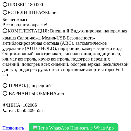
⭕ПРОБЕГ: 180 000
⭕ЕСТЬ ЛИ ШТРАФЫ: нет
Бизнес класс
Все в родном окраске!
⭕КОМПЛЕКТАЦИЯ: Внешний Вид-тонировка, панорамная
крыша Салон-кожа Медия-USB Безопасность-
антиблокировочная система (АВС), автоматическое
удержание (AUTO HOLD), партроник, камера заднего вида
Опции-полный электропакет, сигнализация, кондиционер,
климат контроль, круиз контроль, подогрев передних
сидений, подогрев всех сидений, обогрев зеркал, бесключевой
доступ, подогрев руля, стоят спортивные амортизаторы Full
tab.
⭕ ПРИВОД ; передний
⭕ ВАРИАНТЫ ОБМЕНА:нет
💸ЦЕНА: 10200$
📞тел : 0550 409 555
Позвонить
Написать в WhatsApp