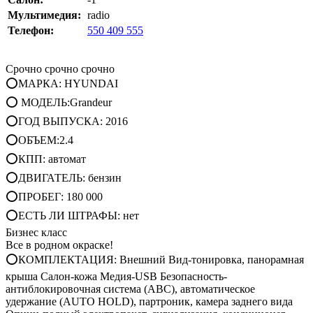
Мультимедия:
radio
Телефон:
550 409 555
Срочно срочно срочно
⭕МАРКА: HYUNDAI
⭕ МОДЕЛЬ:Grandeur
⭕ГОД ВЫПУСКА: 2016
⭕ОБЪЕМ:2.4
⭕КПП: автомат
⭕ДВИГАТЕЛЬ: бензин
⭕ПРОБЕГ: 180 000
⭕ЕСТЬ ЛИ ШТРАФЫ: нет
Бизнес класс
Все в родном окраске!
⭕КОМПЛЕКТАЦИЯ: Внешний Вид-тонировка, панорамная
крыша Салон-кожа Медия-USB Безопасность-
антиблокировочная система (АВС), автоматическое
удержание (AUTO HOLD), партроник, камера заднего вида