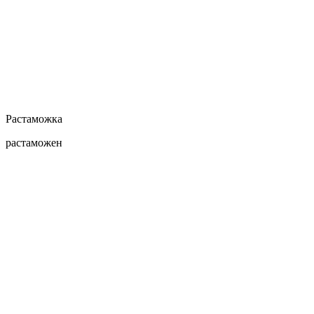
Растаможка
растаможен