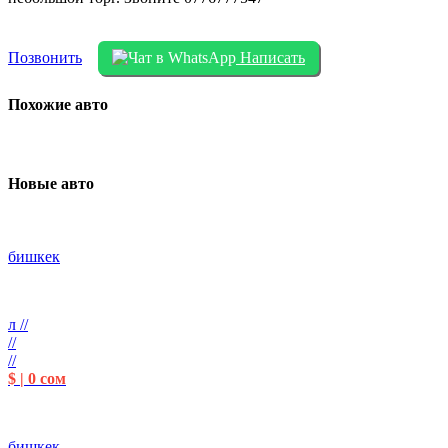
Позвонить
Написать
Похожие авто
Новые авто
бишкек
л //
//
//
$ | 0 сом
бишкек