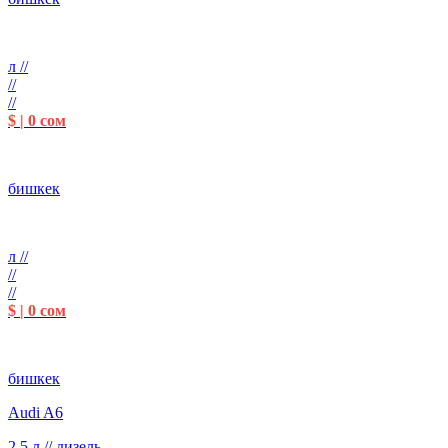
л //
//
//
$ | 0 сом
бишкек
л //
//
//
$ | 0 сом
бишкек
Audi A6
2.5 л // дизель