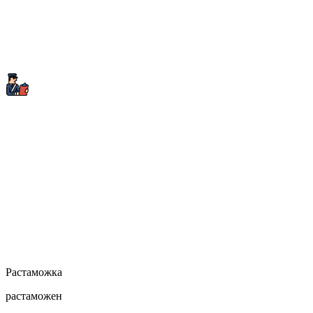
Растаможка
растаможен