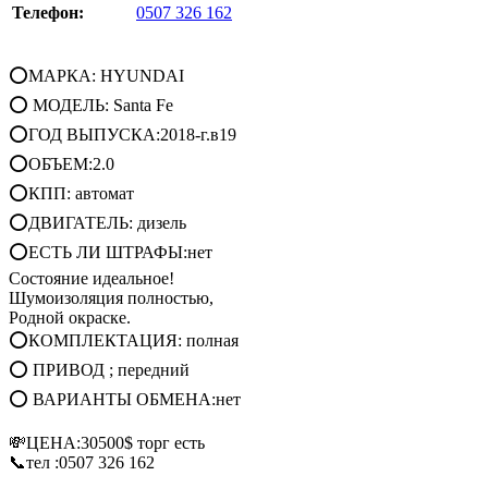
Телефон:
0507 326 162
⭕МАРКА: HYUNDAI
⭕ МОДЕЛЬ: Santa Fe
⭕ГОД ВЫПУСКА:2018-г.в19
⭕ОБЪЕМ:2.0
⭕КПП: автомат
⭕ДВИГАТЕЛЬ: дизель
⭕ЕСТЬ ЛИ ШТРАФЫ:нет
Состояние идеальное!
Шумоизоляция полностью,
Родной окраске.
⭕КОМПЛЕКТАЦИЯ: полная
⭕ ПРИВОД ; передний
⭕ ВАРИАНТЫ ОБМЕНА:нет
💸ЦЕНА:30500$ торг есть
📞тел :0507 326 162