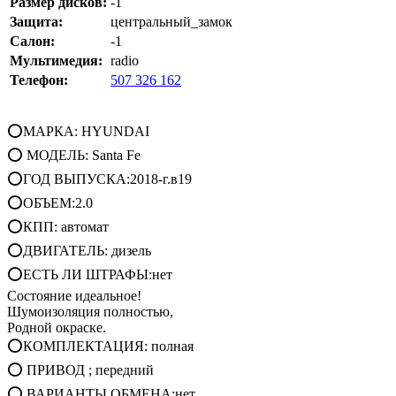
Размер дисков:
-1
Защита:
центральный_замок
Салон:
-1
Мультимедия:
radio
Телефон:
507 326 162
⭕МАРКА: HYUNDAI
⭕ МОДЕЛЬ: Santa Fe
⭕ГОД ВЫПУСКА:2018-г.в19
⭕ОБЪЕМ:2.0
⭕КПП: автомат
⭕ДВИГАТЕЛЬ: дизель
⭕ЕСТЬ ЛИ ШТРАФЫ:нет
Состояние идеальное!
Шумоизоляция полностью,
Родной окраске.
⭕КОМПЛЕКТАЦИЯ: полная
⭕ ПРИВОД ; передний
⭕ ВАРИАНТЫ ОБМЕНА:нет