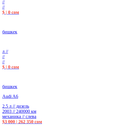
//
//
$ | 0 сом
бишкек
л //
//
//
$ | 0 сом
бишкек
Audi A6
2.5 л // дизель
2003 // 240000 км
механика // слева
$3 000 | 262 350 сом