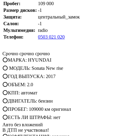
Пробег:
109 000
Размер дисков:
-1
Защита:
центральный_замок
Салон:
-1
Мультимедия:
radio
Телефон:
0503 021 020
Срочно срочно срочно
⭕МАРКА: HYUNDAI
⭕ МОДЕЛЬ: Sonata New rise
⭕ГОД ВЫПУСКА: 2017
⭕ОБЪЕМ: 2.0
⭕КПП: автомат
⭕ДВИГАТЕЛЬ: бензин
⭕ПРОБЕГ: 109000 км оригинал
⭕ЕСТЬ ЛИ ШТРАФЫ: нет
Авто без вложений
В ДТП не участвовал!