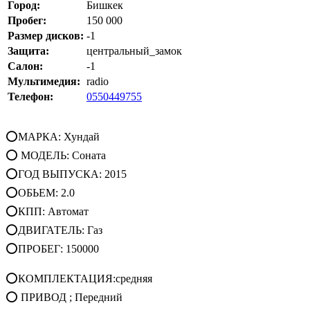
Город:
Бишкек
Пробег:
150 000
Размер дисков:
-1
Защита:
центральный_замок
Салон:
-1
Мультимедия:
radio
Телефон:
0550449755
⭕МАРКА: Хундай
⭕ МОДЕЛЬ: Соната
⭕ГОД ВЫПУСКА: 2015
⭕ОБЬЕМ: 2.0
⭕КПП: Автомат
⭕ДВИГАТЕЛЬ: Газ
⭕ПРОБЕГ: 150000
⭕КОМПЛЕКТАЦИЯ:средняя
⭕ ПРИВОД ; Передний