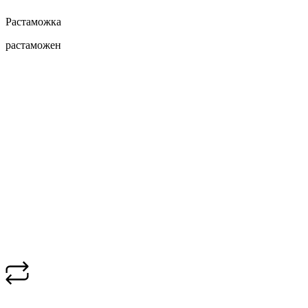
Растаможка
растаможен