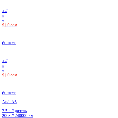
л //
//
//
$ | 0 сом
бишкек
л //
//
//
$ | 0 сом
бишкек
Audi A6
2.5 л // дизель
2003 // 240000 км