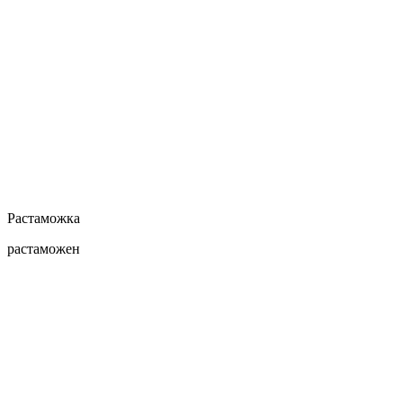
Растаможка
растаможен