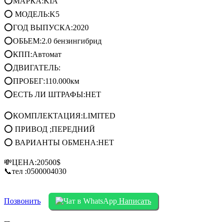
⭕МАРКА:KIA
⭕ МОДЕЛЬ:K5
⭕ГОД ВЫПУСКА:2020
⭕ОБЬЕМ:2.0 бензингибрид
⭕КПП:Автомат
⭕ДВИГАТЕЛЬ:
⭕ПРОБЕГ:110.000км
⭕ЕСТЬ ЛИ ШТРАФЫ:НЕТ
⭕КОМПЛЕКТАЦИЯ:LIMITED
⭕ ПРИВОД ;ПЕРЕДНИЙ
⭕ ВАРИАНТЫ ОБМЕНА:НЕТ
💸ЦЕНА:20500$
📞тел :0500004030
Позвонить
Написать