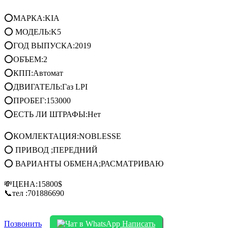
⭕МАРКА:KIA
⭕ МОДЕЛЬ:K5
⭕ГОД ВЫПУСКА:2019
⭕ОБЪЕМ:2
⭕КПП:Автомат
⭕ДВИГАТЕЛЬ:Газ LPI
⭕ПРОБЕГ:153000
⭕ЕСТЬ ЛИ ШТРАФЫ:Нет
⭕КОМЛЕКТАЦИЯ:NOBLESSE
⭕ ПРИВОД ;ПЕРЕДНИЙ
⭕ ВАРИАНТЫ ОБМЕНА;РАСМАТРИВАЮ
💸ЦЕНА:15800$
📞тел :701886690
Позвонить
Написать