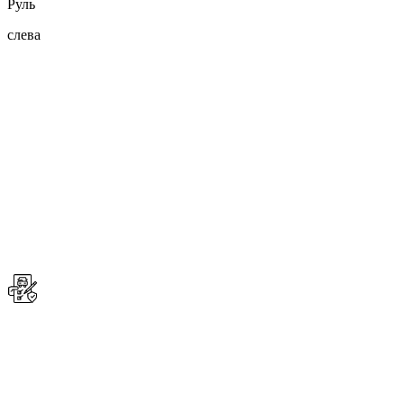
Руль
слева