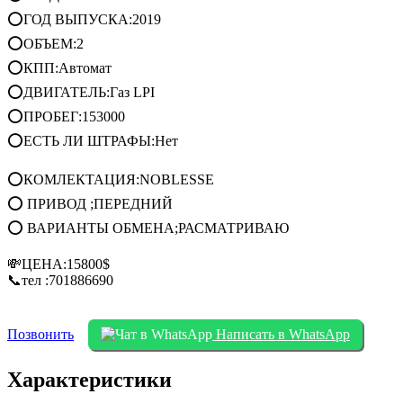
⭕ГОД ВЫПУСКА:2019
⭕ОБЪЕМ:2
⭕КПП:Автомат
⭕ДВИГАТЕЛЬ:Газ LPI
⭕ПРОБЕГ:153000
⭕ЕСТЬ ЛИ ШТРАФЫ:Нет
⭕КОМЛЕКТАЦИЯ:NOBLESSE
⭕ ПРИВОД ;ПЕРЕДНИЙ
⭕ ВАРИАНТЫ ОБМЕНА;РАСМАТРИВАЮ
💸ЦЕНА:15800$
📞тел :701886690
Позвонить
Написать в WhatsApp
Характеристики