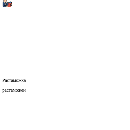
Растаможка
растаможен