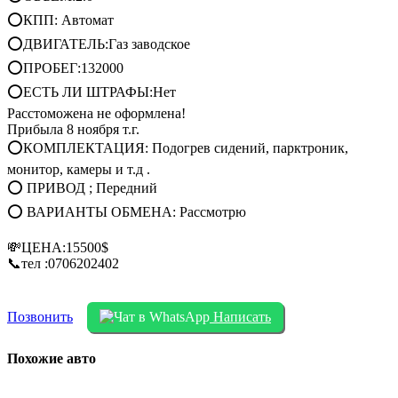
⭕КПП: Автомат
⭕ДВИГАТЕЛЬ:Газ заводское
⭕ПРОБЕГ:132000
⭕ЕСТЬ ЛИ ШТРАФЫ:Нет
Расстоможена не оформлена!
Прибыла 8 ноября т.г.
⭕КОМПЛЕКТАЦИЯ: Подогрев сидений, парктроник,
монитор, камеры и т.д .
⭕ ПРИВОД ; Передний
⭕ ВАРИАНТЫ ОБМЕНА: Рассмотрю
💸ЦЕНА:15500$
📞тел :0706202402
Позвонить
Написать
Похожие авто