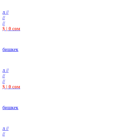
л //
//
//
$ | 0 сом
бишкек
л //
//
//
$ | 0 сом
бишкек
л //
//