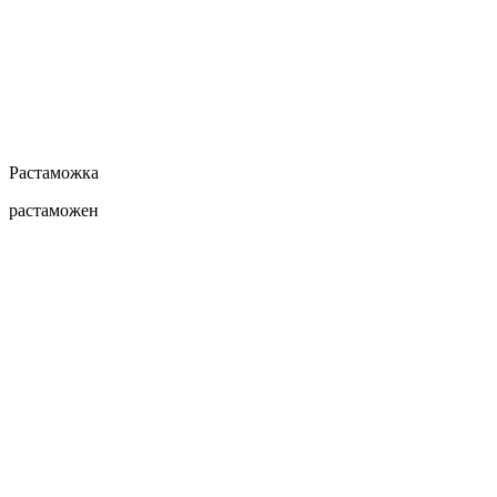
Растаможка
растаможен