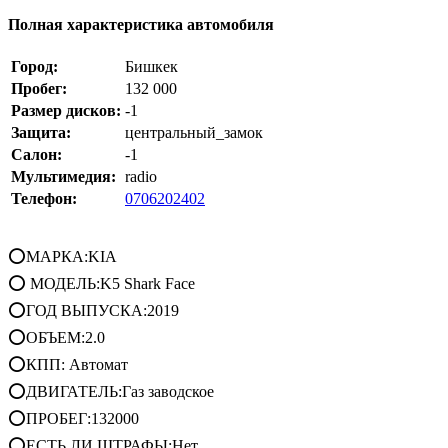
Полная характеристика автомобиля
Город:
Бишкек
Пробег:
132 000
Размер дисков:
-1
Защита:
центральный_замок
Салон:
-1
Мультимедия:
radio
Телефон:
0706202402
⭕МАРКА:KIA
⭕ МОДЕЛЬ:K5 Shark Face
⭕ГОД ВЫПУСКА:2019
⭕ОБЪЕМ:2.0
⭕КПП: Автомат
⭕ДВИГАТЕЛЬ:Газ заводское
⭕ПРОБЕГ:132000
⭕ЕСТЬ ЛИ ШТРАФЫ:Нет