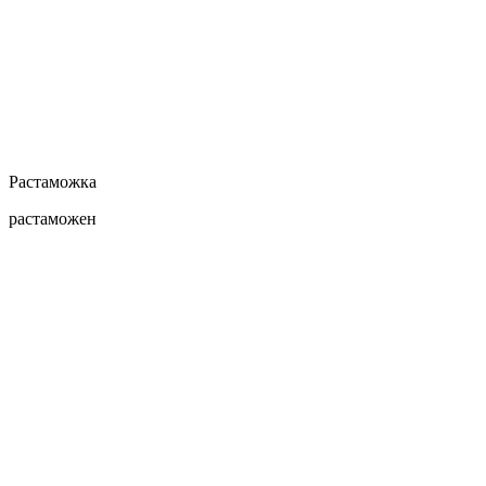
Растаможка
растаможен