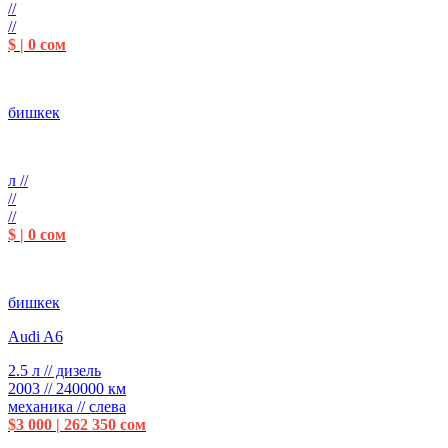
//
//
$ | 0 сом
бишкек
л //
//
//
$ | 0 сом
бишкек
Audi A6
2.5 л // дизель
2003 // 240000 км
механика // слева
$3 000 | 262 350 сом