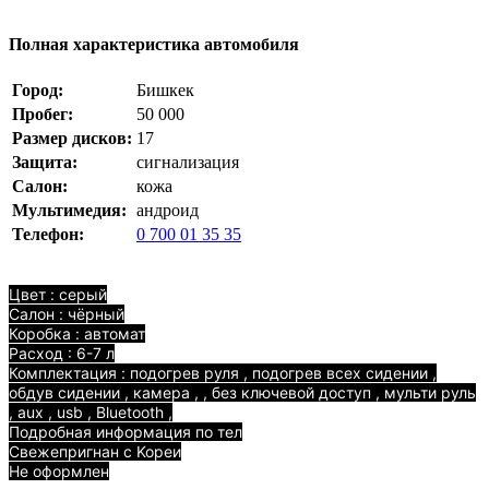
Полная характеристика автомобиля
Город:
Бишкек
Пробег:
50 000
Размер дисков:
17
Защита:
сигнализация
Салон:
кожа
Мультимедия:
андроид
Телефон:
0 700 01 35 35
Цвет : серый
Салон : чёрный
Коробка : автомат
Расход : 6-7 л
Комплектация : подогрев руля , подогрев всех сидении ,
обдув сидении , камера , , без ключевой доступ , мульти руль
, aux , usb , Bluetooth ,
Подробная информация по тел
Свежепригнан с Kopеи
Не оформлен