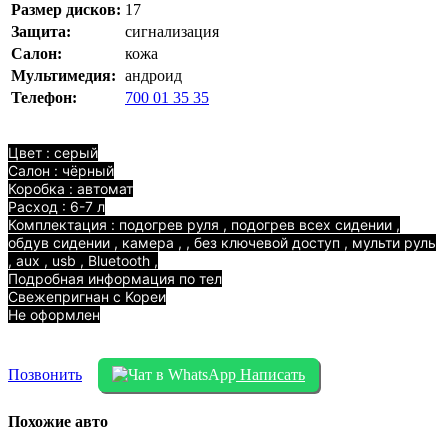
Размер дисков:
17
Защита:
сигнализация
Салон:
кожа
Мультимедия:
андроид
Телефон:
700 01 35 35
Цвет : серый
Салон : чёрный
Коробка : автомат
Расход : 6-7 л
Комплектация : подогрев руля , подогрев всех сидении ,
обдув сидении , камера , , без ключевой доступ , мульти руль
, aux , usb , Bluetooth ,
Подробная информация по тел
Свежепригнан с Kopеи
Не оформлен
Позвонить
Написать
Похожие авто