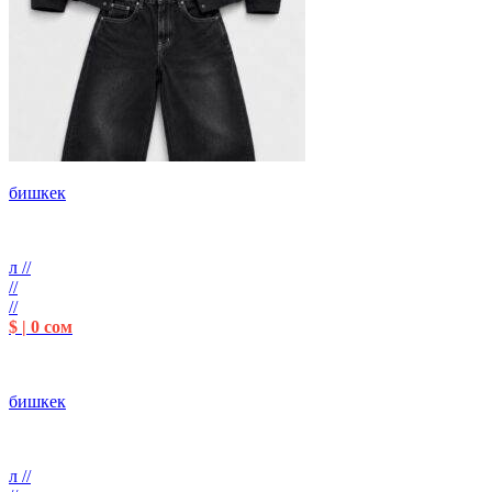
бишкек
л //
//
//
$ | 0 сом
бишкек
л //