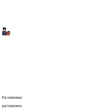
Растаможка
растаможен