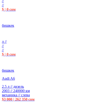
//
//
$ | 0 сом
бишкек
л //
//
//
$ | 0 сом
бишкек
Audi A6
2.5 л // дизель
2003 // 240000 км
механика // слева
$3 000 | 262 350 сом