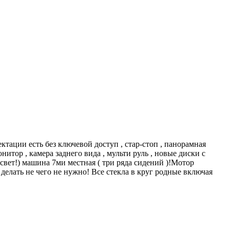
тации есть без ключевой доступ , стар-стоп , панорамная
итор , камера заднего вида , мульти руль , новые диски с
свет!) машина 7ми местная ( три ряда сидений )!Мотор
, делать не чего не нужно! Все стекла в круг родные включая