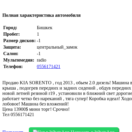
Полная характеристика автомобиля
Город:
Бишкек
Пробег:
1
Размер дисков:
-1
Защита:
центральный_замок
Салон:
-1
Мультимедия:
radio
Телефон:
0556171421
Продаю KIA SORENTO , год 2013 , обьем 2.0 дизель! Машина в 
крыша , подогрев передних и задних сидений , обдув передних с
новой летней резиной r19 , установили в ближний свет дороги
работает четко без нареканий , тяга супер! Коробка идеал! Ход
лобовое! Машина без вложений!
Цена 13900$ мини торг! Срочно!
Тел 0556171421