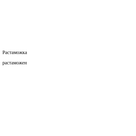
Растаможка
растаможен