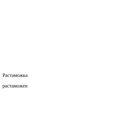
Растаможка
растаможен