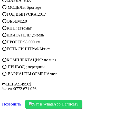
⭕МАРКА: KIA
⭕ МОДЕЛЬ: Sportage
⭕ГОД ВЫПУСКА:2017
⭕ОБЪЕМ:2.0
⭕КПП: автомат
⭕ДВИГАТЕЛЬ: дизель
⭕ПРОБЕГ:98 000 км
⭕ЕСТЬ ЛИ ШТРАФЫ:нет
⭕КОМПЛЕКТАЦИЯ: полная
⭕ ПРИВОД ; передний
⭕ ВАРИАНТЫ ОБМЕНА:нет
💸ЦЕНА:14950$
📞тел :0772 671 076
Позвонить
Написать