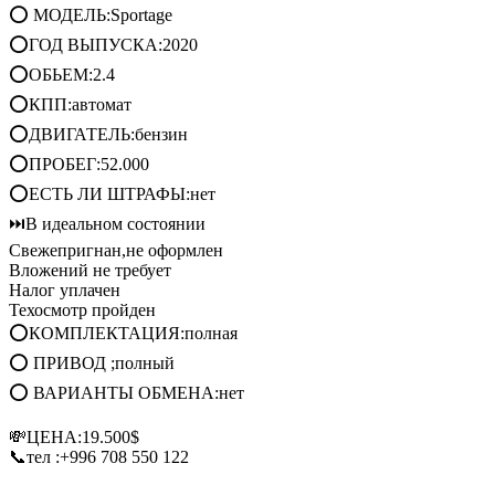
⭕ МОДЕЛЬ:Sportage
⭕ГОД ВЫПУСКА:2020
⭕ОБЬЕМ:2.4
⭕КПП:автомат
⭕ДВИГАТЕЛЬ:бензин
⭕ПРОБЕГ:52.000
⭕ЕСТЬ ЛИ ШТРАФЫ:нет
⏭️В идеальном состоянии
Свежепригнан,не оформлен
Вложений не требует
Налог уплачен
Техосмотр пройден
⭕КОМПЛЕКТАЦИЯ:полная
⭕ ПРИВОД ;полный
⭕ ВАРИАНТЫ ОБМЕНА:нет
💸ЦЕНА:19.500$
📞тел :‪+996 708 550 122