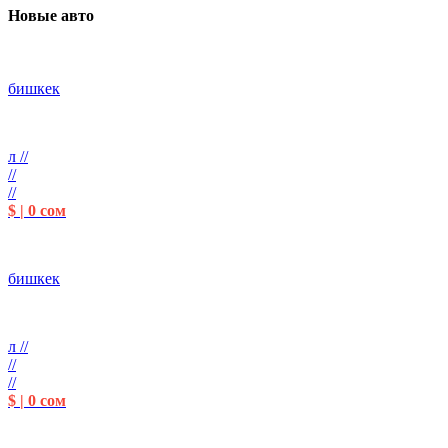
Новые авто
бишкек
л //
//
//
$ | 0 сом
бишкек
л //
//
//
$ | 0 сом