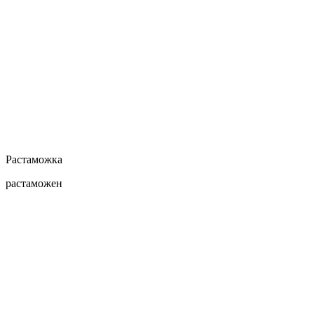
Растаможка
растаможен