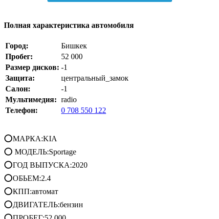
Полная характеристика автомобиля
Город:
Бишкек
Пробег:
52 000
Размер дисков:
-1
Защита:
центральный_замок
Салон:
-1
Мультимедия:
radio
Телефон:
0 708 550 122
⭕МАРКА:KIA
⭕ МОДЕЛЬ:Sportage
⭕ГОД ВЫПУСКА:2020
⭕ОБЬЕМ:2.4
⭕КПП:автомат
⭕ДВИГАТЕЛЬ:бензин
⭕ПРОБЕГ:52.000