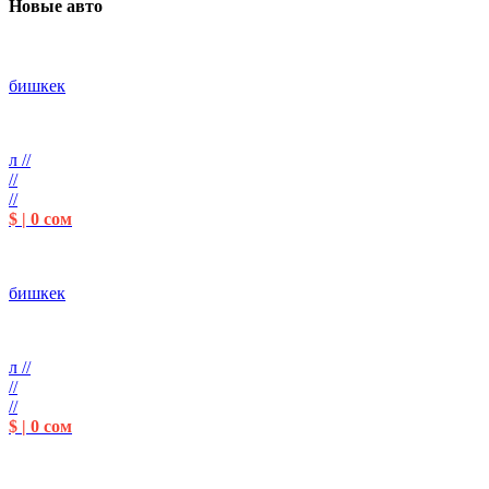
Новые авто
бишкек
л //
//
//
$ | 0 сом
бишкек
л //
//
//
$ | 0 сом