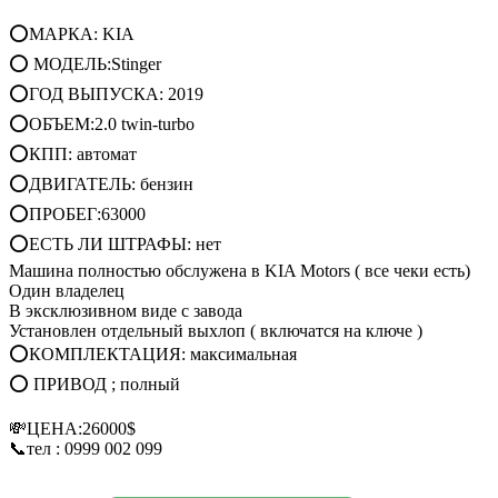
⭕МАРКА: KIA
⭕ МОДЕЛЬ:Stinger
⭕ГОД ВЫПУСКА: 2019
⭕ОБЪЕМ:2.0 twin-turbo
⭕КПП: автомат
⭕ДВИГАТЕЛЬ: бензин
⭕ПРОБЕГ:63000
⭕ЕСТЬ ЛИ ШТРАФЫ: нет
Машина полностью обслужена в KIA Motors ( все чеки есть)
Один владелец
В эксклюзивном виде с завода
Установлен отдельный выхлоп ( включатся на ключе )
⭕КОМПЛЕКТАЦИЯ: максимальная
⭕ ПРИВОД ; полный
💸ЦЕНА:26000$
📞тел : 0999 002 099