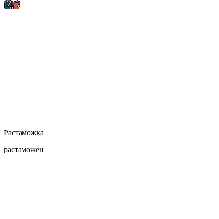
Растаможка
растаможен