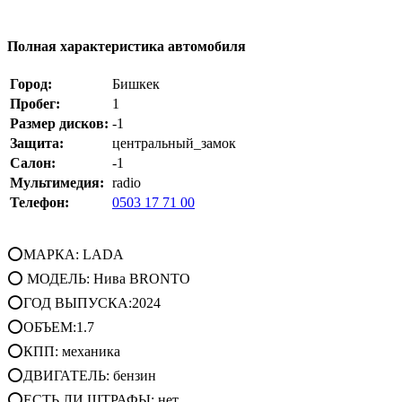
Полная характеристика автомобиля
Город:
Бишкек
Пробег:
1
Размер дисков:
-1
Защита:
центральный_замок
Салон:
-1
Мультимедия:
radio
Телефон:
0503 17 71 00
⭕МАРКА: LADA
⭕ МОДЕЛЬ: Нива BRONTO
⭕ГОД ВЫПУСКА:2024
⭕ОБЪЕМ:1.7
⭕КПП: механика
⭕ДВИГАТЕЛЬ: бензин
⭕ЕСТЬ ЛИ ШТРАФЫ: нет