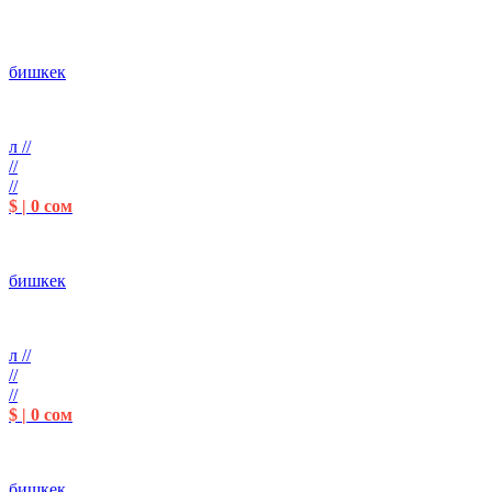
бишкек
л //
//
//
$ | 0 сом
бишкек
л //
//
//
$ | 0 сом
бишкек