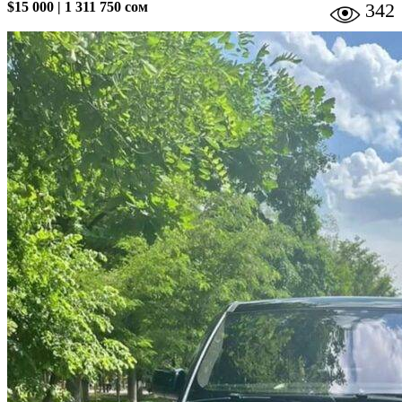
$15 000
|
1 311 750 сом
342