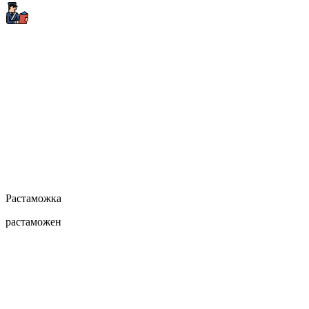
Растаможка
растаможен