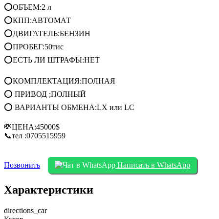
⭕ОБЪЕМ:2 л
⭕КПП:АВТОМАТ
⭕ДВИГАТЕЛЬ:БЕНЗИН
⭕ПРОБЕГ:50тис
⭕ЕСТЬ ЛИ ШТРАФЫ:НЕТ
⭕КОМПЛЕКТАЦИЯ:ПОЛНАЯ
⭕ ПРИВОД ;ПОЛНЫЙ
⭕ ВАРИАНТЫ ОБМЕНА:LX или LC
💸ЦЕНА:45000$
📞тел :0705515959
Позвонить
Написать в WhatsApp
Характеристики
directions_car