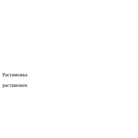
Растаможка
растаможен