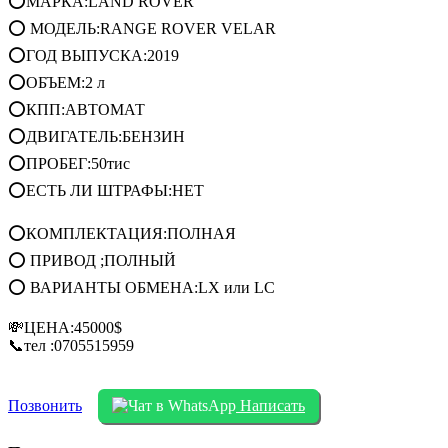
⭕МАРКА:LAND ROVER
⭕ МОДЕЛЬ:RANGE ROVER VELAR
⭕ГОД ВЫПУСКА:2019
⭕ОБЪЕМ:2 л
⭕КПП:АВТОМАТ
⭕ДВИГАТЕЛЬ:БЕНЗИН
⭕ПРОБЕГ:50тис
⭕ЕСТЬ ЛИ ШТРАФЫ:НЕТ
⭕КОМПЛЕКТАЦИЯ:ПОЛНАЯ
⭕ ПРИВОД ;ПОЛНЫЙ
⭕ ВАРИАНТЫ ОБМЕНА:LX или LC
💸ЦЕНА:45000$
📞тел :0705515959
Позвонить
Написать