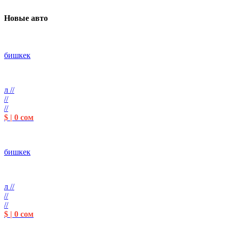
Новые авто
бишкек
л //
//
//
$ | 0 сом
бишкек
л //
//
//
$ | 0 сом