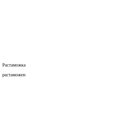
Растаможка
растаможен