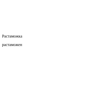
Растаможка
растаможен