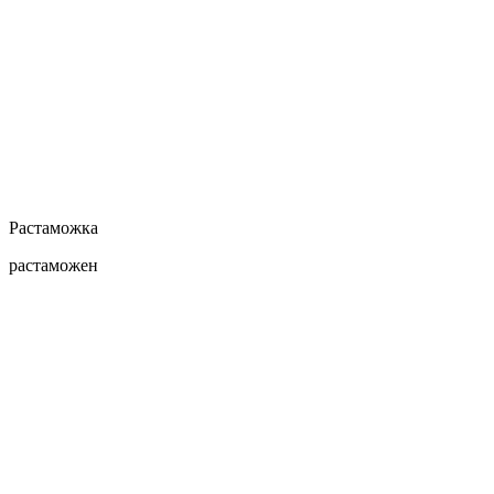
Растаможка
растаможен