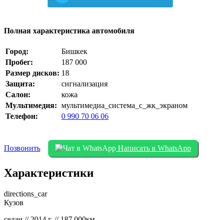
Полная характеристика автомобиля
Город:
Бишкек
Пробег:
187 000
Размер дисков:
18
Защита:
сигнализация
Салон:
кожа
Мультимедия:
мультимедиа_система_с_жк_экраном
Телефон:
0 990 70 06 06
Позвонить
Написать в WhatsApp
Характеристики
directions_car
Кузов
седан // 2014 г. // 187 000км