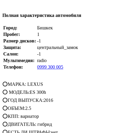
Полная характеристика автомобиля
Город:
Бишкек
Пробег:
1
Размер дисков:
-1
Защита:
центральный_замок
Салон:
-1
Мультимедия:
radio
Телефон:
0999 300 005
⭕МАРКА: LEXUS
⭕ МОДЕЛЬ:ES 300h
⭕ГОД ВЫПУСКА:2016
⭕ОБЪЕМ:2.5
⭕КПП: вариатор
⭕ДВИГАТЕЛЬ: гибрид
⭕ЕСТЬ ЛИ ШТРАФЫ:нет