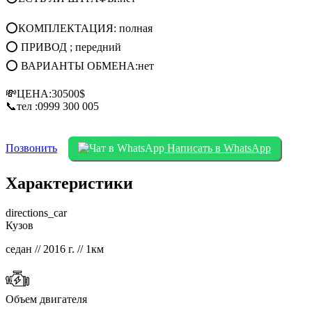
⭕КОМПЛЕКТАЦИЯ: полная
⭕ ПРИВОД ; передний
⭕ ВАРИАНТЫ ОБМЕНА:нет
💸ЦЕНА:30500$
📞тел :0999 300 005
Позвонить
Написать в WhatsApp
Характеристики
directions_car
Кузов
седан // 2016 г. // 1км
Объем двигателя