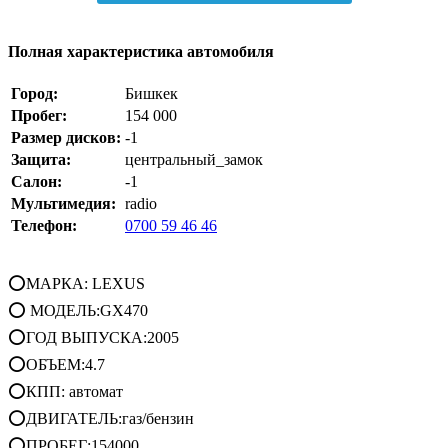
Полная характеристика автомобиля
Город:
Бишкек
Пробег:
154 000
Размер дисков:
-1
Защита:
центральный_замок
Салон:
-1
Мультимедия:
radio
Телефон:
0700 59 46 46
⭕МАРКА: LEXUS
⭕ МОДЕЛЬ:GX470
⭕ГОД ВЫПУСКА:2005
⭕ОБЪЕМ:4.7
⭕КПП: автомат
⭕ДВИГАТЕЛЬ:газ/бензин
⭕ПРОБЕГ:154000