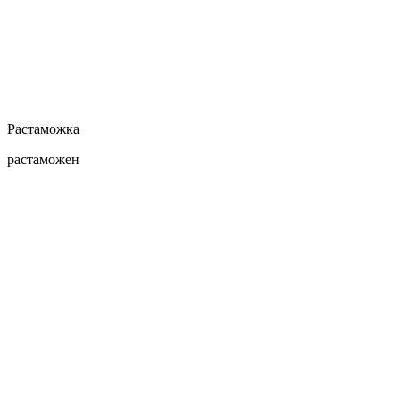
Растаможка
растаможен