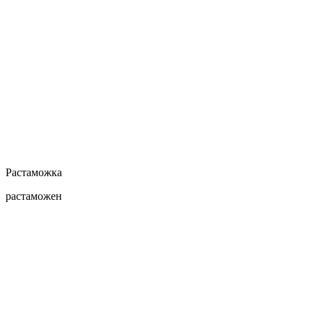
Растаможка
растаможен