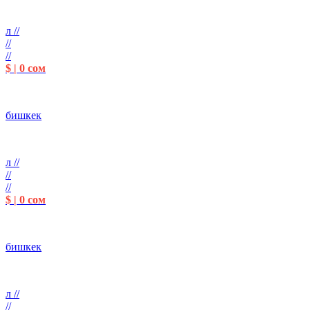
л //
//
//
$ | 0 сом
бишкек
л //
//
//
$ | 0 сом
бишкек
л //
//