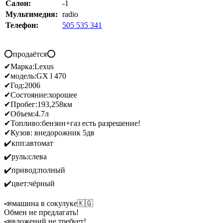
Салон:
-1
Мультимедия:
radio
Телефон:
505 535 341
⭕️продаётся⭕️
✔Марка:Lexus
✔модель:GX l 470
✔Год:2006
✔Состояние:хорошее
✔Пробег:193,258км
✔Объем:4.7л
✔Топливо:бензин+газ есть разрешение!
✔Кузов: внедорожник 5дв
✔️кпп:автомат
✔️руль:слева
✔️привод:полный
✔️цвет:чёрный
📣машина в сокулуке🇰🇬
Обмен не предлагать!
📣вложений не требует!