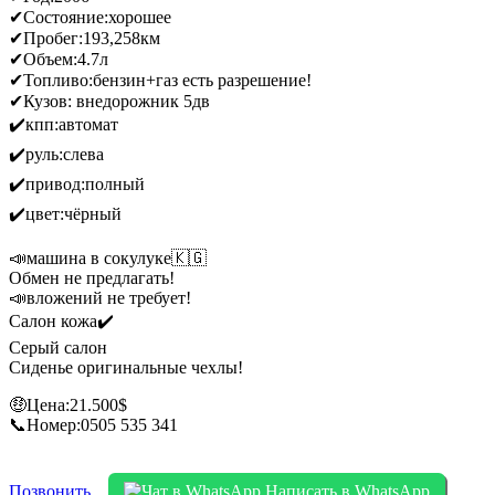
✔Состояние:хорошее
✔Пробег:193,258км
✔Объем:4.7л
✔Топливо:бензин+газ есть разрешение!
✔Кузов: внедорожник 5дв
✔️кпп:автомат
✔️руль:слева
✔️привод:полный
✔️цвет:чёрный
📣машина в сокулуке🇰🇬
Обмен не предлагать!
📣вложений не требует!
Салон кожа✔️
Серый салон
Сиденье оригинальные чехлы!
🤑Цена:21.500$
📞Номер:0505 535 341
Позвонить
Написать в WhatsApp