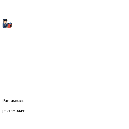
Растаможка
растаможен