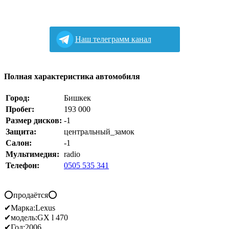
Наш телеграмм канал
Полная характеристика автомобиля
Город:
Бишкек
Пробег:
193 000
Размер дисков:
-1
Защита:
центральный_замок
Салон:
-1
Мультимедия:
radio
Телефон:
0505 535 341
⭕️продаётся⭕️
✔Марка:Lexus
✔модель:GX l 470
✔Год:2006