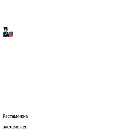
Растаможка
растаможен