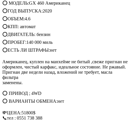
⭕ МОДЕЛЬ:GX 460 Американец
⭕ГОД ВЫПУСКА:2020
⭕ОБЪЕМ:4.6
⭕КПП: автомат
⭕ДВИГАТЕЛЬ: бензин
⭕ПРОБЕГ:140 000 миль
⭕ЕСТЬ ЛИ ШТРАФЫ:нет
Американец, куплен на манхейме не битый ,свеже пригнан не
оформлен, чистый карфакс, идеальное состояние. Не ржавый.
Пригнан две недели назад, вложений не требует, масла
фильтра
заменены.
⭕ ПРИВОД ; 4WD
⭕ ВАРИАНТЫ ОБМЕНА:нет
💸ЦЕНА:51800$
📞тел : 0551 738 388