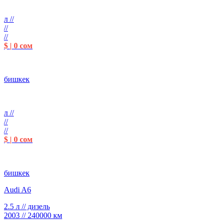
л //
//
//
$ | 0 сом
бишкек
л //
//
//
$ | 0 сом
бишкек
Audi A6
2.5 л // дизель
2003 // 240000 км