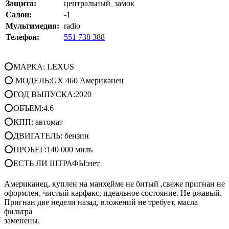
Защита:
центральный_замок
Салон:
-1
Мультимедия:
radio
Телефон:
551 738 388
⭕МАРКА: LEXUS
⭕ МОДЕЛЬ:GX 460 Американец
⭕ГОД ВЫПУСКА:2020
⭕ОБЪЕМ:4.6
⭕КПП: автомат
⭕ДВИГАТЕЛЬ: бензин
⭕ПРОБЕГ:140 000 миль
⭕ЕСТЬ ЛИ ШТРАФЫ:нет
Американец, куплен на манхейме не битый ,свеже пригнан не
оформлен, чистый карфакс, идеальное состояние. Не ржавый.
Пригнан две недели назад, вложений не требует, масла
фильтра
заменены.