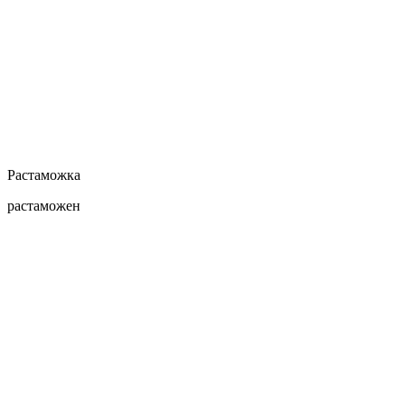
Растаможка
растаможен