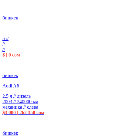
бишкек
л //
//
//
$ | 0 сом
бишкек
Audi A6
2.5 л // дизель
2003 // 240000 км
механика // слева
$3 000 | 262 350 сом
бишкек