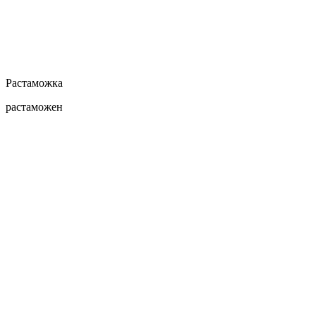
Растаможка
растаможен