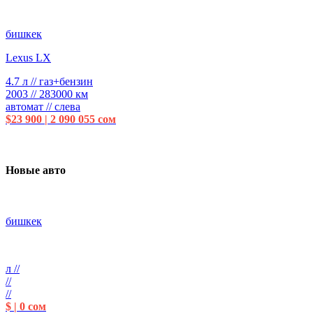
бишкек
Lexus LX
4.7 л // газ+бензин
2003 // 283000 км
автомат // слева
$23 900 | 2 090 055 сом
Новые авто
бишкек
л //
//
//
$ | 0 сом