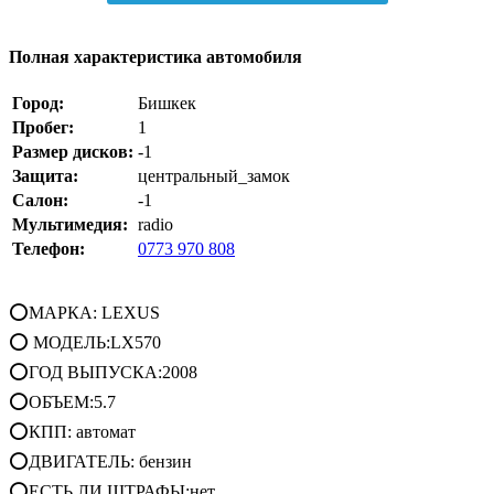
Полная характеристика автомобиля
Город:
Бишкек
Пробег:
1
Размер дисков:
-1
Защита:
центральный_замок
Салон:
-1
Мультимедия:
radio
Телефон:
0773 970 808
⭕МАРКА: LEXUS
⭕ МОДЕЛЬ:LX570
⭕ГОД ВЫПУСКА:2008
⭕ОБЪЕМ:5.7
⭕КПП: автомат
⭕ДВИГАТЕЛЬ: бензин
⭕ЕСТЬ ЛИ ШТРАФЫ:нет