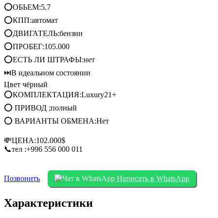
⭕ОБЬЕМ:5.7
⭕КПП:автомат
⭕ДВИГАТЕЛЬ:бензин
⭕ПРОБЕГ:105.000
⭕ЕСТЬ ЛИ ШТРАФЫ:нет
⏭В идеальном состоянии
Цвет чёрный
⭕КОМПЛЕКТАЦИЯ:Luxury21+
⭕ ПРИВОД ;полный
⭕ ВАРИАНТЫ ОБМЕНА:Нет
💸ЦЕНА:102.000$
📞тел :‪+996 556 000 011
Позвонить
Написать в WhatsApp
Характеристики