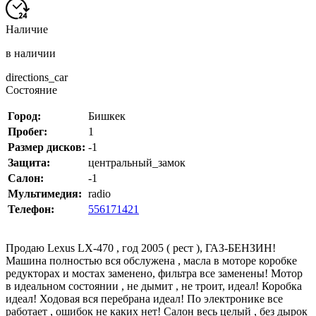
Наличие
в наличии
directions_car
Состояние
Город:
Бишкек
Пробег:
1
Размер дисков:
-1
Защита:
центральный_замок
Салон:
-1
Мультимедия:
radio
Телефон:
556171421
Продаю Lexus LX-470 , год 2005 ( рест ), ГАЗ-БЕНЗИН!
Машина полностью вся обслужена , масла в моторе коробке
редукторах и мостах заменено, фильтра все заменены! Мотор
в идеальном состоянии , не дымит , не троит, идеал! Коробка
идеал! Ходовая вся перебрана идеал! По электронике все
работает , ошибок не каких нет! Салон весь целый , без дырок