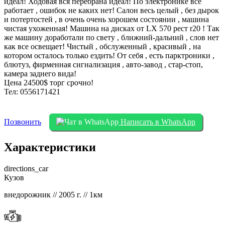
идеал! Ходовая вся перебрана идеал! По электронике все
работает , ошибок не каких нет! Салон весь целый , без дырок
и потертостей , в очень очень хорошем состоянии , машина
чистая ухоженная! Машина на дисках от LX 570 рест r20 ! Так
же машину доработали по свету , ближний-дальний , слов нет
как все освещает! Чистый , обслуженный , красивый , на
котором осталось только ездить! От себя , есть парктроники ,
блютуз, фирменная сигнализация , авто-завод , стар-стоп,
камера заднего вида!
Цена 24500$ торг срочно!
Тел: 0556171421
Позвонить
Написать в WhatsApp
Характеристики
directions_car
Кузов
внедорожник // 2005 г. // 1км