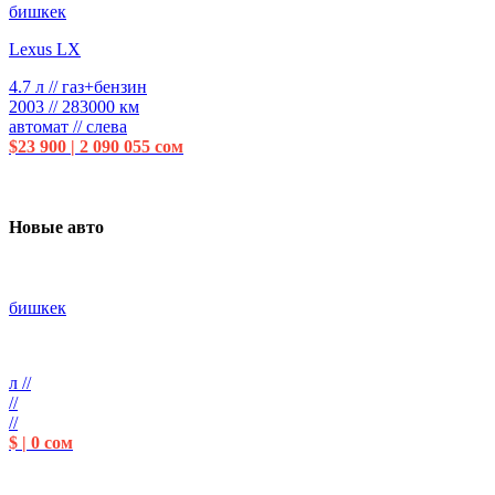
бишкек
Lexus LX
4.7 л // газ+бензин
2003 // 283000 км
автомат // слева
$23 900 | 2 090 055 сом
Новые авто
бишкек
л //
//
//
$ | 0 сом