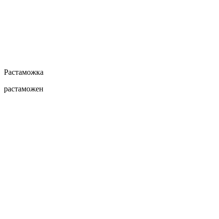
Растаможка
растаможен