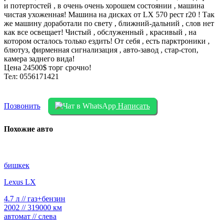
и потертостей , в очень очень хорошем состоянии , машина
чистая ухоженная! Машина на дисках от LX 570 рест r20 ! Так
же машину доработали по свету , ближний-дальний , слов нет
как все освещает! Чистый , обслуженный , красивый , на
котором осталось только ездить! От себя , есть парктроники ,
блютуз, фирменная сигнализация , авто-завод , стар-стоп,
камера заднего вида!
Цена 24500$ торг срочно!
Тел: 0556171421
Позвонить
Написать
Похожие авто
бишкек
Lexus LX
4.7 л // газ+бензин
2002 // 319000 км
автомат // слева